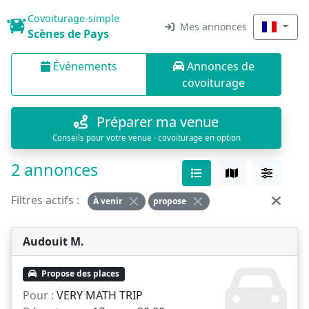
Covoiturage-simple
Mes annonces
Scènes de Pays
Événements
Annonces de
covoiturage
Préparer ma venue
Conseils pour votre venue · covoiturage en option
2 annonces
Filtres actifs :
À venir
propose
Audouit M.
Propose des places
Pour :
VERY MATH TRIP