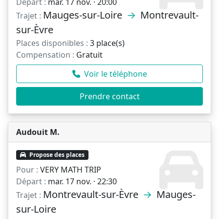
Départ :
mar. 17 nov. · 20:00
Mauges-sur-Loire
→
Montrevault-
Trajet :
sur-Èvre
Places disponibles :
3 place(s)
Compensation :
Gratuit
Voir le téléphone
Prendre contact
Audouit M.
Propose des places
Pour :
VERY MATH TRIP
Départ :
mar. 17 nov. · 22:30
Montrevault-sur-Èvre
→
Mauges-
Trajet :
sur-Loire