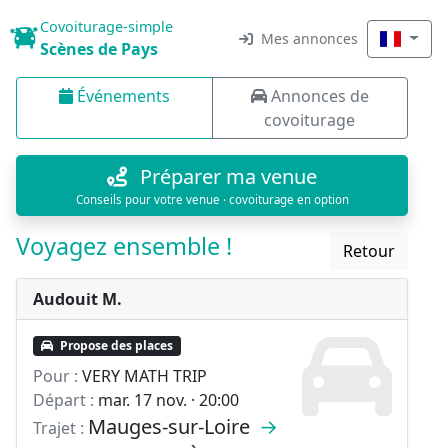
Covoiturage-simple
Mes annonces
Scènes de Pays
Événements
Annonces de
covoiturage
Préparer ma venue
Conseils pour votre venue · covoiturage en option
Voyagez ensemble !
Retour
Audouit M.
Propose des places
Pour :
VERY MATH TRIP
Départ :
mar. 17 nov. · 20:00
Mauges-sur-Loire
→
Trajet :