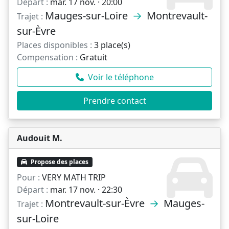
Départ :
mar. 17 nov. · 20:00
Mauges-sur-Loire
→
Montrevault-
Trajet :
sur-Èvre
Places disponibles :
3 place(s)
Compensation :
Gratuit
Voir le téléphone
Prendre contact
Audouit M.
Propose des places
Pour :
VERY MATH TRIP
Départ :
mar. 17 nov. · 22:30
Montrevault-sur-Èvre
→
Mauges-
Trajet :
sur-Loire