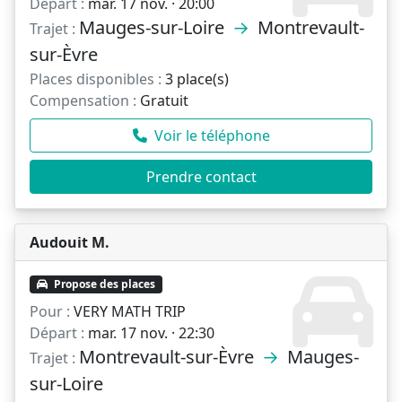
Départ :
mar. 17 nov. · 20:00
Mauges-sur-Loire
→
Montrevault-
Trajet :
sur-Èvre
Places disponibles :
3 place(s)
Compensation :
Gratuit
Voir le téléphone
Prendre contact
Audouit M.
Propose des places
Pour :
VERY MATH TRIP
Départ :
mar. 17 nov. · 22:30
Montrevault-sur-Èvre
→
Mauges-
Trajet :
sur-Loire