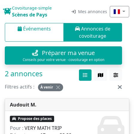
Covoiturage-simple
Mes annonces
Scènes de Pays
Événements
Annonces de
covoiturage
Préparer ma venue
Conseils pour votre venue · covoiturage en option
2 annonces
Filtres actifs :
À venir
Audouit M.
Propose des places
Pour :
VERY MATH TRIP