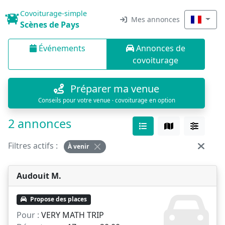
Covoiturage-simple
Mes annonces
Scènes de Pays
Événements
Annonces de
covoiturage
Préparer ma venue
Conseils pour votre venue · covoiturage en option
2 annonces
Filtres actifs :
À venir
Audouit M.
Propose des places
Pour :
VERY MATH TRIP