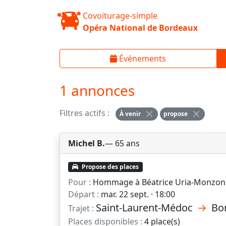
Covoiturage-simple
Opéra National de Bordeaux
Événements
1 annonces
Filtres actifs :
À venir
propose
Michel B.
— 65 ans
Propose des places
Pour :
Hommage à Béatrice Uria-Monzon
Départ :
mar. 22 sept. · 18:00
Saint-Laurent-Médoc
→
Bo
Trajet :
Places disponibles :
4 place(s)