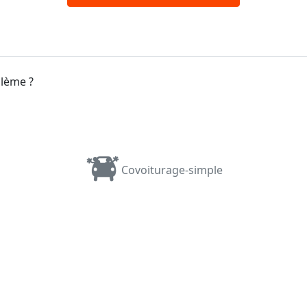
blème ?
Covoiturage-simple