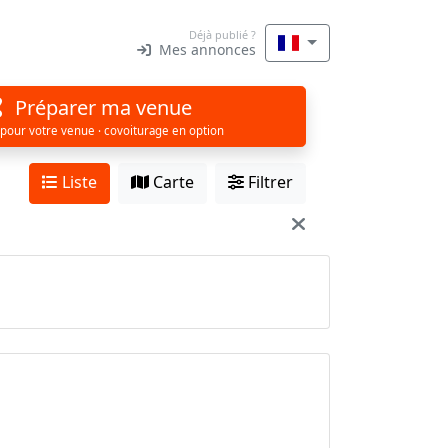
Déjà publié ?
Mes annonces
Préparer ma venue
 pour votre venue · covoiturage en option
Liste
Carte
Filtrer