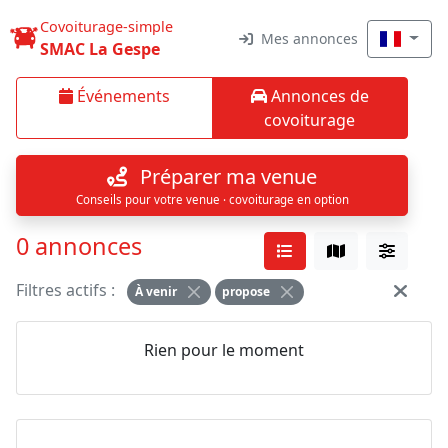
Covoiturage-simple
Mes annonces
SMAC La Gespe
Événements
Annonces de
covoiturage
Préparer ma venue
Conseils pour votre venue · covoiturage en option
0 annonces
Filtres actifs :
À venir
propose
Rien pour le moment