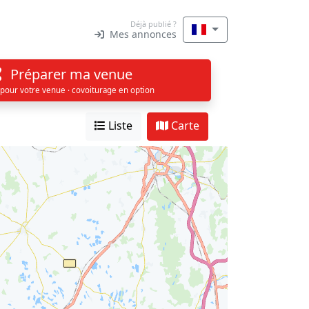
Déjà publié ?
Mes annonces
Préparer ma venue
 pour votre venue · covoiturage en option
Liste
Carte