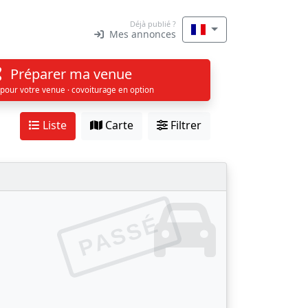
Déjà publié ?
Mes annonces
Préparer ma venue
 pour votre venue · covoiturage en option
Liste
Carte
Filtrer
PASSÉ