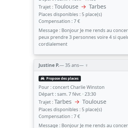
Toulouse
→
Tarbes
Trajet :
Places disponibles :
5 place(s)
Compensation :
7 €
Message :
Bonjour Je me rends au concert 
peux prendre 3 personnes voire 4 si quelq
cordialement
Justine P.
— 35 ans
— ♀️
Propose des places
Pour :
concert Charlie Winston
Départ :
sam. 7 févr. · 23:30
Tarbes
→
Toulouse
Trajet :
Places disponibles :
5 place(s)
Compensation :
7 €
Message :
Bonjour Je me rends au concert 