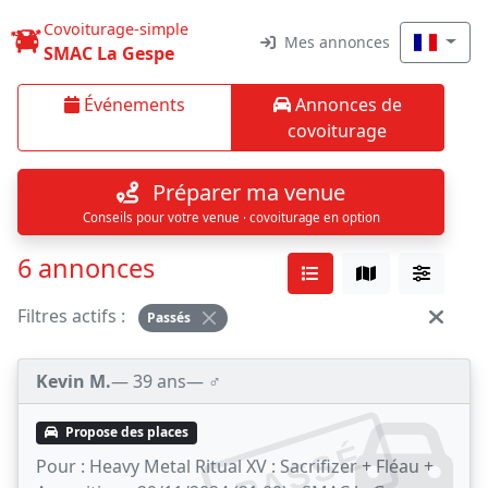
Covoiturage-simple
Mes annonces
SMAC La Gespe
Événements
Annonces de
covoiturage
Préparer ma venue
Conseils pour votre venue · covoiturage en option
6 annonces
Filtres actifs :
Passés
Kevin M.
— 39 ans
— ♂️
Propose des places
PASSÉ
Pour :
Heavy Metal Ritual XV : Sacrifizer + Fléau +