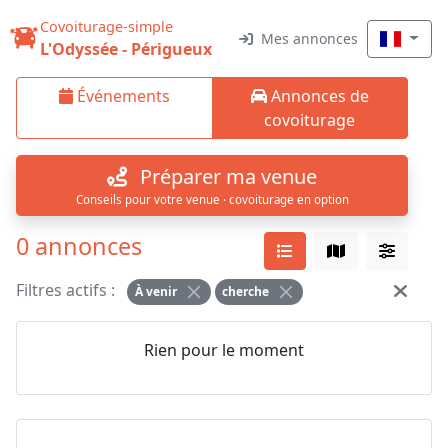
Covoiturage-simple
Mes annonces
L'Odyssée - Périgueux
Événements
Annonces de
covoiturage
Préparer ma venue
Conseils pour votre venue · covoiturage en option
0 annonces
Filtres actifs :
À venir
cherche
Rien pour le moment