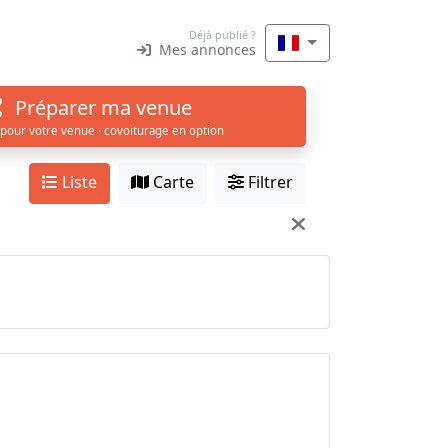
Déjà publié ?
Mes annonces
Préparer ma venue
 pour votre venue · covoiturage en option
Liste
Carte
Filtrer