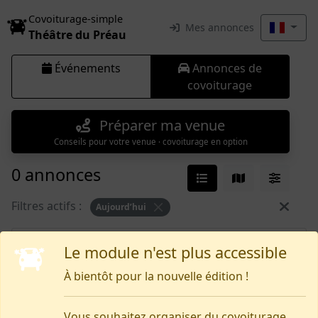
Covoiturage-simple
Mes annonces
Théâtre du Préau
Événements
Annonces de
covoiturage
Préparer ma venue
Conseils pour votre venue · covoiturage en option
0 annonces
Filtres actifs :
Aujourd’hui
Rien pour le moment
Le module n'est plus accessible
À bientôt pour la nouvelle édition !
Vous souhaitez organiser du covoiturage