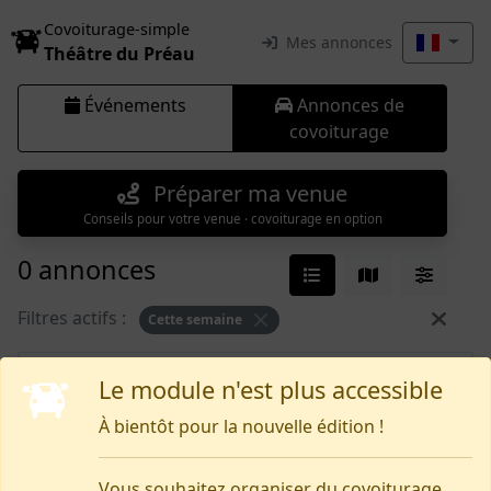
Covoiturage-simple
Mes annonces
Théâtre du Préau
Événements
Annonces de
covoiturage
Préparer ma venue
Conseils pour votre venue · covoiturage en option
0 annonces
Filtres actifs :
Cette semaine
Rien pour le moment
Le module n'est plus accessible
À bientôt pour la nouvelle édition !
Vous souhaitez organiser du covoiturage