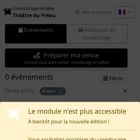
Covoiturage-simple
Mes annonces
Théâtre du Préau
Événements
Annonces de
covoiturage
Préparer ma venue
Conseils pour votre venue · covoiturage en option
0 événements
Filtrer
Filtres actifs :
À venir
Rien pour le moment
Le module n'est plus accessible
À bientôt pour la nouvelle édition !
Besoin d’aide, signaler un problème ?
Vous souhaitez organiser du covoiturage