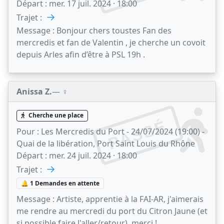
Départ :
mer. 17 juil. 2024 · 18:00
→
Trajet :
Message :
Bonjour chers toustes Fan des
mercredis et fan de Valentin , je cherche un covoit
depuis Arles afin d’être à PSL 19h .
Anissa Z.
— ♀️
Cherche une place
PASSÉ
Pour :
Les Mercredis du Port - 24/07/2024 (19:00) -
Quai de la libération, Port Saint Louis du Rhône
Départ :
mer. 24 juil. 2024 · 18:00
→
Trajet :
🔔 1 Demandes en attente
Message :
Artiste, apprentie à la FAI-AR, j'aimerais
me rendre au mercredi du port du Citron Jaune (et
si possible faire l'aller/retour), merci !