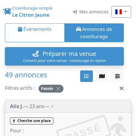
Covoiturage-simple
Mes annonces
Le Citron Jaune
Événements
Annonces de
covoiturage
Préparer ma venue
Conseils pour votre venue · covoiturage en option
49 annonces
Filtres actifs :
Passés
Alix J.
— 23 ans
— ♀️
Cherche une place
PASSÉ
Pour :