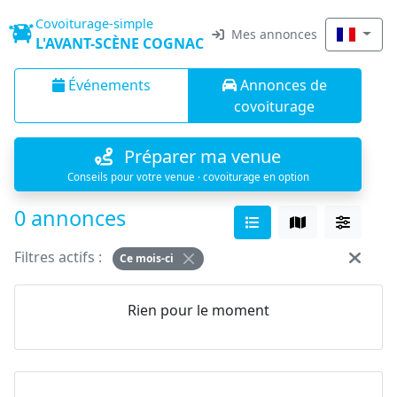
Covoiturage-simple
Mes annonces
L'AVANT-SCÈNE COGNAC
Événements
Annonces de
covoiturage
Préparer ma venue
Conseils pour votre venue · covoiturage en option
0 annonces
Filtres actifs :
Ce mois-ci
Rien pour le moment