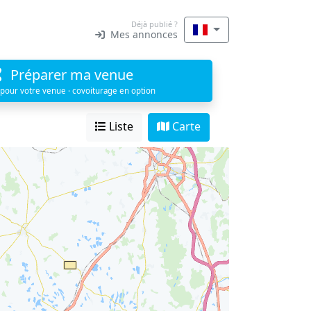
Déjà publié ?
Mes annonces
Préparer ma venue
 pour votre venue · covoiturage en option
Liste
Carte