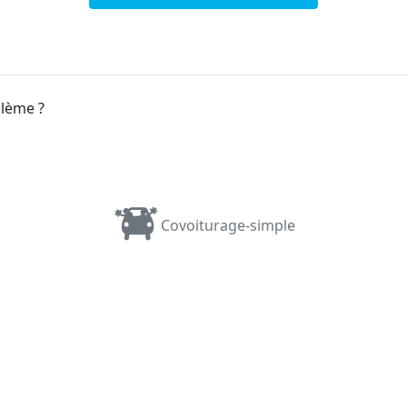
blème ?
Covoiturage-simple