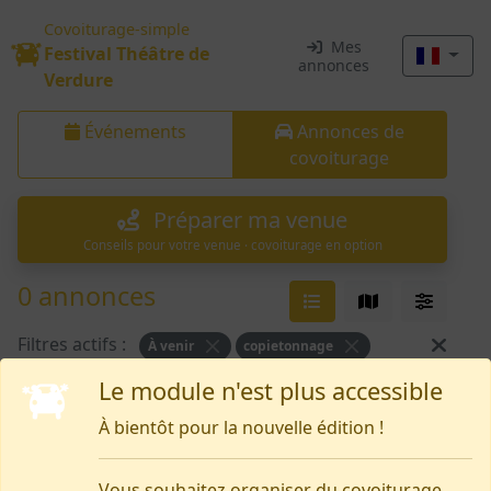
Covoiturage-simple
Mes
Festival Théâtre de
annonces
Verdure
Événements
Annonces de
covoiturage
Préparer ma venue
Conseils pour votre venue · covoiturage en option
0 annonces
Filtres actifs :
À venir
copietonnage
Le module n'est plus accessible
Rien pour le moment
À bientôt pour la nouvelle édition !
Vous souhaitez organiser du covoiturage