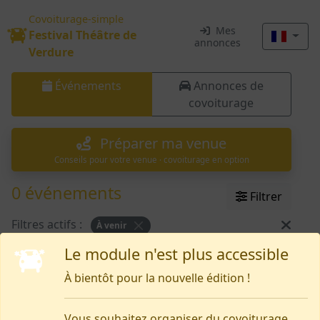
Covoiturage-simple
Mes
Festival Théâtre de
annonces
Verdure
Événements
Annonces de
covoiturage
Préparer ma venue
Conseils pour votre venue · covoiturage en option
0 événements
Filtrer
Filtres actifs :
À venir
Le module n'est plus accessible
Rien pour le moment
À bientôt pour la nouvelle édition !
Vous souhaitez organiser du covoiturage