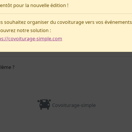
ientôt pour la nouvelle édition !
Pas d'annonce pour le moment !
s souhaitez organiser du covoiturage vers vos événements
Préparer ma venue
ouvrez notre solution :
ps://covoiturage-simple.com
blème ?
Covoiturage-simple