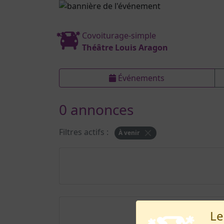
Covoiturage-simple
Théâtre Louis Aragon
Événements
0 annonces
Filtres actifs :
À venir
Le