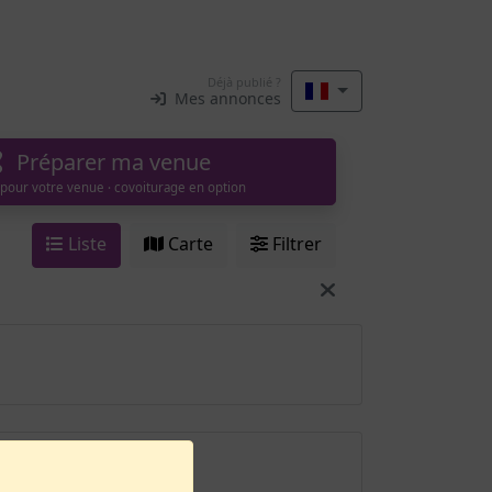
Déjà publié ?
Mes annonces
Préparer ma venue
 pour votre venue · covoiturage en option
Liste
Carte
Filtrer