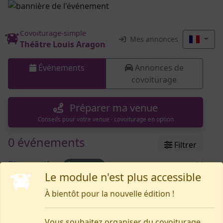
Covoiturage-simple
Mes annonces
Théâtre Louis Aragon
Événements
Annonces de
covoiturage
Préparer ma venue
Conseils pour votre venue · covoiturage en option
0 événements
Filtrer
Filtres actifs :
À venir
Le module n'est plus accessible
À bientôt pour la nouvelle édition !
Rien pour le moment
Vous souhaitez organiser du covoiturage