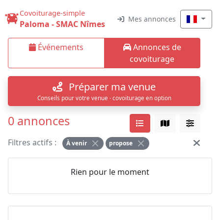
Covoiturage-simple
Mes annonces
Paloma - SMAC Nîmes
Événements
Annonces de
covoiturage
Préparer ma venue
Conseils pour votre venue · covoiturage en option
0 annonces
Filtres actifs :
À venir
propose
Rien pour le moment