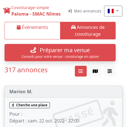
Covoiturage-simple
Mes annonces
Paloma - SMAC Nîmes
Événements
Annonces de
covoiturage
Préparer ma venue
Conseils pour votre venue · covoiturage en option
317 annonces
Marion M.
Cherche une place
PASSÉ
Pour :
Départ :
sam. 22 oct. 2022 · 22:00