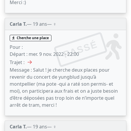
Merci :)
Carla T.
— 19 ans
— ♀️
Cherche une place
PASSÉ
Pour :
Départ :
mer. 9 nov. 2022 · 22:00
→
Trajet :
Message :
Salut ! je cherche deux places pour
revenir du concert de yungblud jusqu’à
montpellier (ma pote -qui a raté son permis- et
moi), on participera aux frais et on a juste besoin
d’être déposées pas trop loin de n’importe quel
arrêt de tram, merci !
Carla T.
— 19 ans
— ♀️