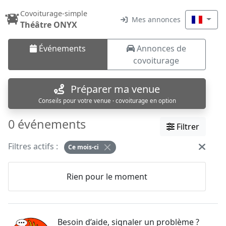
Covoiturage-simple
Mes annonces
Théâtre ONYX
Événements
Annonces de
covoiturage
Préparer ma venue
Conseils pour votre venue · covoiturage en option
0 événements
Filtrer
Filtres actifs :
Ce mois-ci
Rien pour le moment
Besoin d’aide, signaler un problème ?