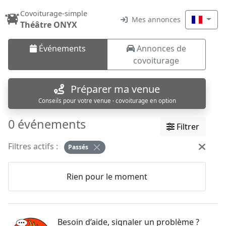
Covoiturage-simple
Mes annonces
Théâtre ONYX
Événements
Annonces de
covoiturage
Préparer ma venue
Conseils pour votre venue · covoiturage en option
0 événements
Filtrer
Filtres actifs :
Passés
Rien pour le moment
Besoin d’aide, signaler un problème ?