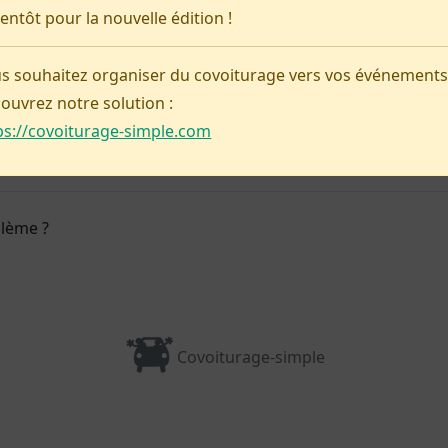
ientôt pour la nouvelle édition !
Pas d'annonce pour le moment !
s souhaitez organiser du covoiturage vers vos événements
Préparer ma venue
ouvrez notre solution :
ps://covoiturage-simple.com
blème ?
Covoiturage-simple