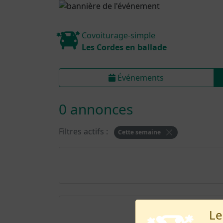
Covoiturage-simple
Les Cordes en ballade
Événements
0 annonces
Filtres actifs :
Cette semaine
Le