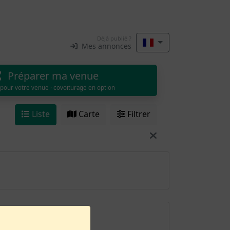
Déjà publié ?
Mes annonces
Préparer ma venue
 pour votre venue · covoiturage en option
Liste
Carte
Filtrer