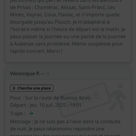
personnes) qui part et revient dans les alentours
de Privas : Chomérac, Alissas, Saint-Priest, Les
Mines, Veyras, Coux, Flaviac, et n'importe quelle
bourgade jusqu'au Pouzin. Je m'adapterai à
l'horaire même si l'heure de départ est le matin. Je
peux passer la journée ou une partie de la journée
à Aubenas sans problème. Même souplesse pour
l'après-concert. Merci !
Véronique P.
— ♀️
Cherche une place
PASSÉ
Pour :
Sur la route de Buenos Aires
Départ :
jeu. 10 juil. 2025 · 19:01
→
Trajet :
Message :
Je ne suis pas à l'aise dans la conduite
de nuit. Je peux néanmoins rejoindre une
personne (ou des personnes) qui part et revient