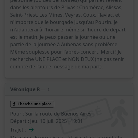
dans les alentours de Privas : Chomérac, Alissas,
Saint-Priest, Les Mines, Veyras, Coux, Flaviac, et
n'importe quelle bourgade jusqu'au Pouzin. Je
m'adapterai à l'horaire même si l'heure de départ
est le matin. Je peux passer la journée ou une
partie de la journée à Aubenas sans problème.
Même souplesse pour l'après-concert. Merci ! Je
recherche UNE PLACE et NON DEUX (ne pas tenir
compte de l'autre message de ma part).
Véronique P.
— ♀️
Cherche une place
PASSÉ
Pour :
Sur la route de Buenos Aires
Départ :
jeu. 10 juil. 2025 · 19:01
→
Trajet :
Message :
Je ne suis pas à l'aise dans la conduite