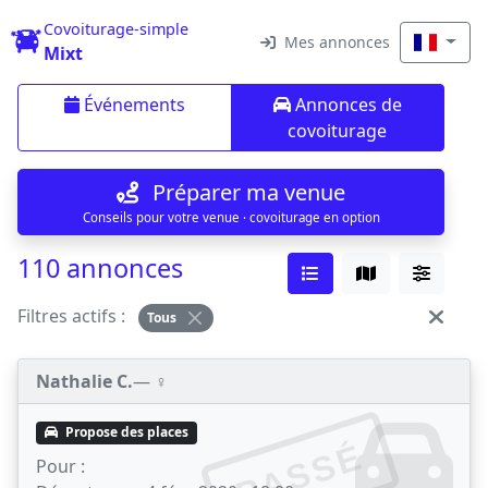
Covoiturage-simple
Mes annonces
Mixt
Événements
Annonces de
covoiturage
Préparer ma venue
Conseils pour votre venue · covoiturage en option
110 annonces
Filtres actifs :
Tous
Nathalie C.
— ♀️
Propose des places
PASSÉ
Pour :