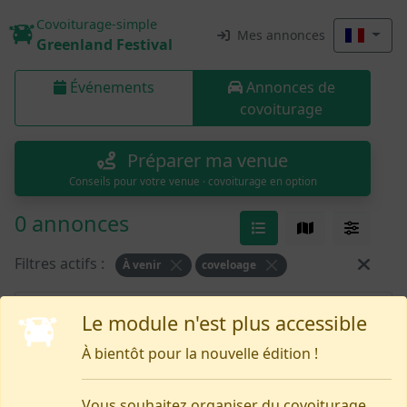
Covoiturage-simple
Mes annonces
Greenland Festival
Événements
Annonces de
covoiturage
Préparer ma venue
Conseils pour votre venue · covoiturage en option
0 annonces
Filtres actifs :
À venir
coveloage
Rien pour le moment
Le module n'est plus accessible
À bientôt pour la nouvelle édition !
Vous souhaitez organiser du covoiturage