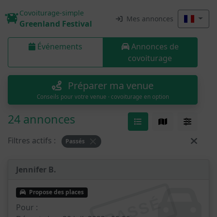
Covoiturage-simple
Mes annonces
Greenland Festival
Événements
Annonces de
covoiturage
Préparer ma venue
Conseils pour votre venue · covoiturage en option
24 annonces
Filtres actifs :
Passés
Jennifer B.
Propose des places
PASSÉ
Pour :