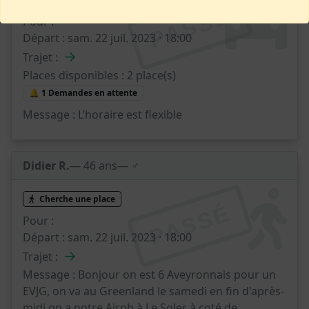
Propose des places
PASSÉ
Pour :
Départ :
sam. 22 juil. 2023 · 18:00
→
Trajet :
Places disponibles :
2 place(s)
🔔 1 Demandes en attente
Message :
L’horaire est flexible
Didier R.
— 46 ans
— ♂️
Cherche une place
PASSÉ
Pour :
Départ :
sam. 22 juil. 2023 · 18:00
→
Trajet :
Message :
Bonjour on est 6 Aveyronnais pour un
EVJG, on va au Greenland le samedi en fin d'après-
midi on a notre Airnb à Le Soler à coté de