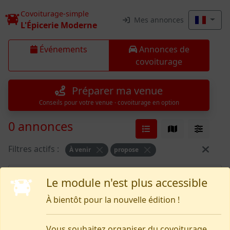
Covoiturage-simple
Mes annonces
L'Épicerie Moderne
Événements
Annonces de
covoiturage
Préparer ma venue
Conseils pour votre venue · covoiturage en option
0 annonces
Filtres actifs :
À venir
propose
Rien pour le moment
Le module n'est plus accessible
À bientôt pour la nouvelle édition !
Vous souhaitez organiser du covoiturage