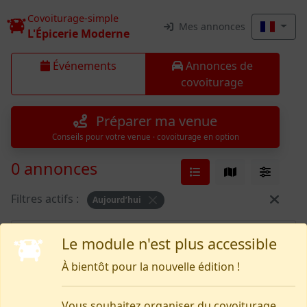
Covoiturage-simple
Mes annonces
L'Épicerie Moderne
Événements
Annonces de
covoiturage
Préparer ma venue
Conseils pour votre venue · covoiturage en option
0 annonces
Filtres actifs :
Aujourd’hui
Rien pour le moment
Le module n'est plus accessible
À bientôt pour la nouvelle édition !
Vous souhaitez organiser du covoiturage