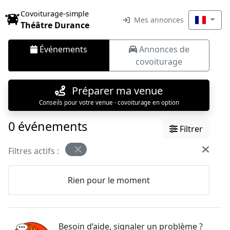
Covoiturage-simple
Mes annonces
Théâtre Durance
Événements
Annonces de
covoiturage
Préparer ma venue
Conseils pour votre venue · covoiturage en option
0 événements
Filtrer
Filtres actifs :
Rien pour le moment
Besoin d’aide, signaler un problème ?