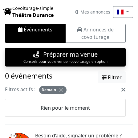
Covoiturage-simple
Mes annonces
Théâtre Durance
Événements
Annonces de
covoiturage
Préparer ma venue
Conseils pour votre venue · covoiturage en option
0 événements
Filtrer
Filtres actifs :
Demain
Rien pour le moment
Besoin d’aide, signaler un problème ?