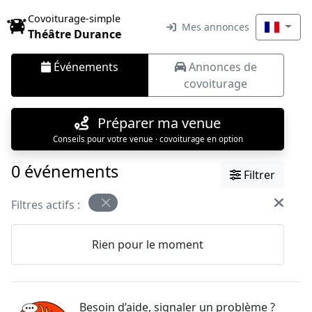
Covoiturage-simple
Mes annonces
Théâtre Durance
Événements
Annonces de
covoiturage
Préparer ma venue
Conseils pour votre venue · covoiturage en option
0 événements
Filtrer
Filtres actifs :
Rien pour le moment
Besoin d’aide, signaler un problème ?