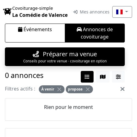
Covoiturage-simple
Mes annonces
La Comédie de Valence
Événements
Annonces de
covoiturage
Préparer ma venue
Conseils pour votre venue · covoiturage en option
0 annonces
Filtres actifs :
À venir
propose
Rien pour le moment