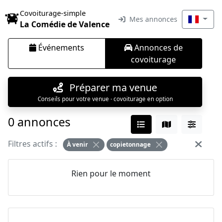
Covoiturage-simple
Mes annonces
La Comédie de Valence
Événements
Annonces de
covoiturage
Préparer ma venue
Conseils pour votre venue · covoiturage en option
0 annonces
Filtres actifs :
À venir
copietonnage
Rien pour le moment