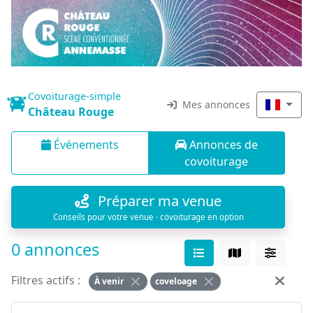
Covoiturage-simple
Mes annonces
Château Rouge
Événements
Annonces de
covoiturage
Préparer ma venue
Conseils pour votre venue · covoiturage en option
0 annonces
Filtres actifs :
À venir
coveloage