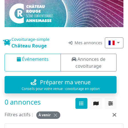
Covoiturage-simple
Mes annonces
Château Rouge
Événements
Annonces de
covoiturage
Préparer ma venue
Conseils pour votre venue · covoiturage en option
0 annonces
Filtres actifs :
À venir