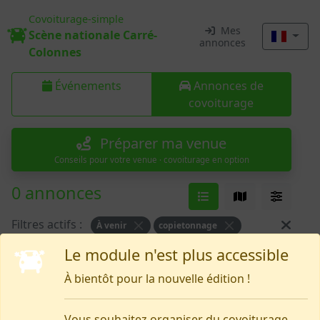
Covoiturage-simple
Mes
Scène nationale Carré-
annonces
Colonnes
Événements
Annonces de
covoiturage
Préparer ma venue
Conseils pour votre venue · covoiturage en option
0 annonces
Filtres actifs :
À venir
copietonnage
Le module n'est plus accessible
Rien pour le moment
À bientôt pour la nouvelle édition !
Vous souhaitez organiser du covoiturage