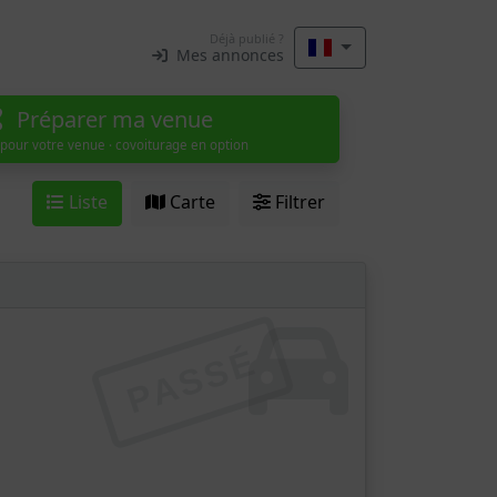
Déjà publié ?
Mes annonces
Préparer ma venue
 pour votre venue · covoiturage en option
Liste
Carte
Filtrer
PASSÉ