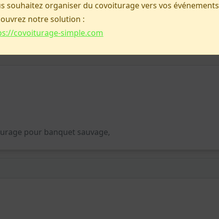
s souhaitez organiser du covoiturage vers vos événements
centre ou Chartrons, Grand-Parc, Jardin Public. Mais
ouvrez notre solution :
 point de départ. Merci d'avance
ps://covoiturage-simple.com
turage pour banquet sauvage,