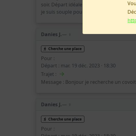
Vou
soir. Départ idéalement depuis Bordeaux 
Déc
je suis souple pour m'adapter à un autre
htt
Danies J.
— ♀️
Cherche une place
Pour :
Départ :
mar. 19 déc. 2023 · 18:30
→
Trajet :
Message :
Bonjour je recherche un covoi
Danies J.
— ♀️
Cherche une place
Pour :
Départ :
mar. 19 déc. 2023 · 18:30