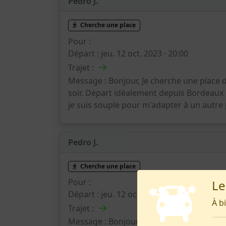
Pedro J.
Cherche une place
Pour :
Départ :
jeu. 12 oct. 2023 · 20:00
→
Trajet :
Message :
Bonjour, Je cherche une place d
soir. Départ idéalement depuis Bordeaux 
je suis souple pour m'adapter à un autre
Pedro J.
Cherche une place
Pour :
Le
Départ :
jeu. 12 oct. 2023 · 20:00
À b
→
Trajet :
Message :
Bonjour, Je cherche une place d