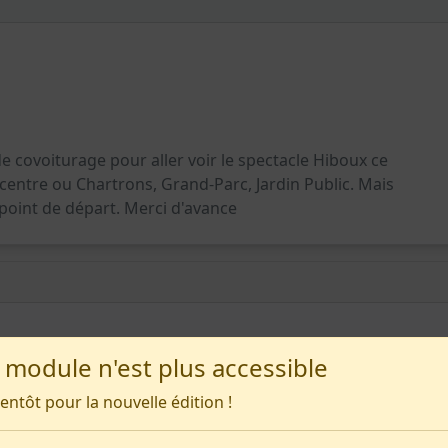
e covoiturage pour aller voir le spectacle Hiboux ce
centre ou Chartrons, Grand-Parc, Jardin Public. Mais
 point de départ. Merci d'avance
 module n'est plus accessible
ientôt pour la nouvelle édition !
e covoiturage pour aller voir le spectacle Hiboux ce