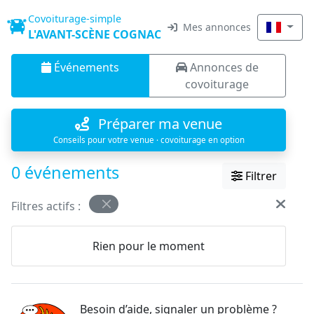
Covoiturage-simple
Mes annonces
L'AVANT-SCÈNE COGNAC
Événements
Annonces de
covoiturage
Préparer ma venue
Conseils pour votre venue · covoiturage en option
0 événements
Filtrer
Filtres actifs :
Rien pour le moment
Besoin d’aide, signaler un problème ?