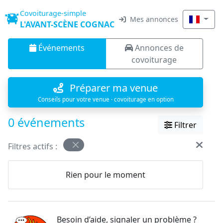
Covoiturage-simple
Mes annonces
L'AVANT-SCÈNE COGNAC
Événements
Annonces de
covoiturage
Préparer ma venue
Conseils pour votre venue · covoiturage en option
0 événements
Filtrer
Filtres actifs :
Rien pour le moment
Besoin d’aide, signaler un problème ?