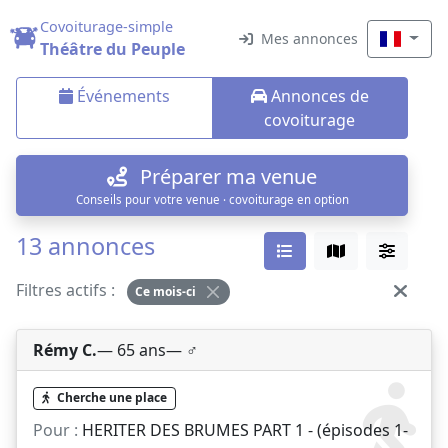
Covoiturage-simple
Mes annonces
Théâtre du Peuple
Événements
Annonces de
covoiturage
Préparer ma venue
Conseils pour votre venue · covoiturage en option
13 annonces
Filtres actifs :
Ce mois-ci
Rémy C.
— 65 ans
— ♂️
Cherche une place
Pour :
HERITER DES BRUMES PART 1 - (épisodes 1-