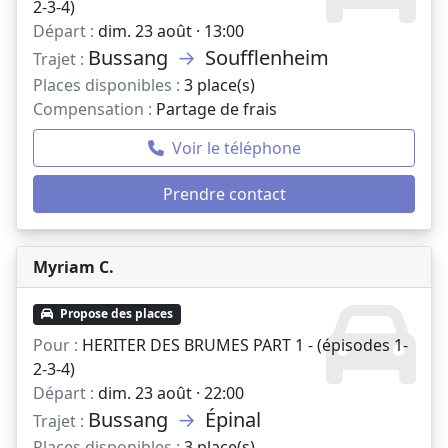
2-3-4)
Départ :
dim. 23 août · 13:00
Bussang
→
Soufflenheim
Trajet :
Places disponibles :
3 place(s)
Compensation :
Partage de frais
Voir le téléphone
Prendre contact
Myriam C.
Propose des places
Pour :
HERITER DES BRUMES PART 1 - (épisodes 1-
2-3-4)
Départ :
dim. 23 août · 22:00
Bussang
→
Épinal
Trajet :
Places disponibles :
3 place(s)