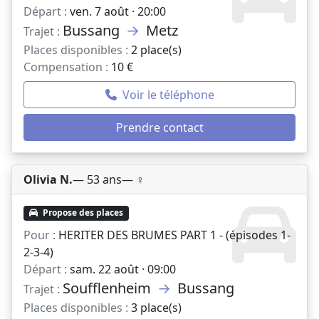
Départ :
ven. 7 août · 20:00
Bussang
→
Metz
Trajet :
Places disponibles :
2 place(s)
Compensation :
10 €
Voir le téléphone
Prendre contact
Olivia N.
— 53 ans
— ♀️
Propose des places
Pour :
HERITER DES BRUMES PART 1 - (épisodes 1-
2-3-4)
Départ :
sam. 22 août · 09:00
Soufflenheim
→
Bussang
Trajet :
Places disponibles :
3 place(s)