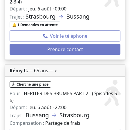
2-3-4)
Départ :
jeu. 6 août · 09:00
Strasbourg
→
Bussang
Trajet :
🔔 1 Demandes en attente
Voir le téléphone
Prendre contact
Rémy C.
— 65 ans
— ♂️
Cherche une place
Pour :
HERITER DES BRUMES PART 2 - (épisodes 5-
6)
Départ :
jeu. 6 août · 22:00
Bussang
→
Strasbourg
Trajet :
Compensation :
Partage de frais