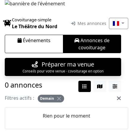
Covoiturage-simple
Mes annonces
Le Théâtre du Nord
Événements
Annonces de
covoiturage
Préparer ma venue
Conseils pour votre venue · covoiturage en option
0 annonces
Filtres actifs :
Demain
Rien pour le moment