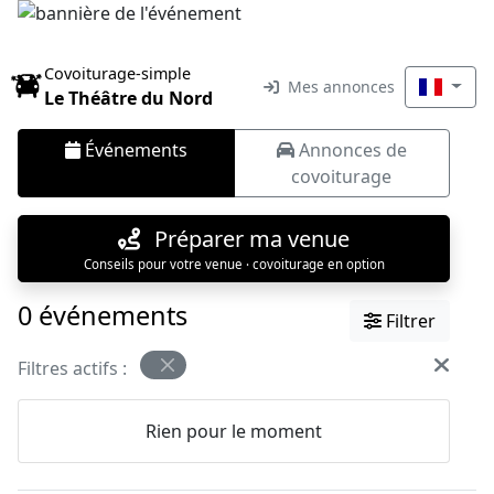
Covoiturage-simple
Mes annonces
Le Théâtre du Nord
Événements
Annonces de
covoiturage
Préparer ma venue
Conseils pour votre venue · covoiturage en option
0 événements
Filtrer
Filtres actifs :
Rien pour le moment